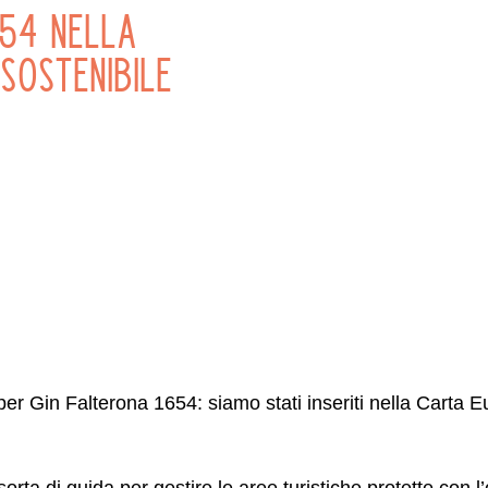
654 nella
Sostenibile
per Gin Falterona 1654: siamo stati inseriti nella Carta
a di guida per gestire le aree turistiche protette con l’ob