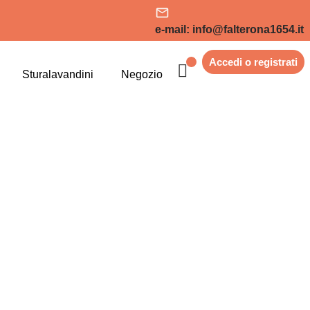
e-mail: info@falterona1654.it
Accedi o registrati
Sturalavandini
Negozio